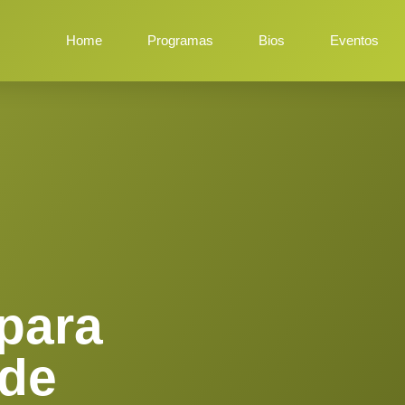
Home
Programas
Bios
Eventos
para
 de