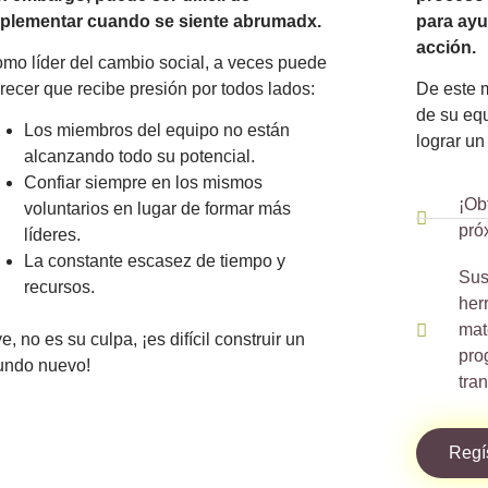
plementar cuando se siente abrumadx.
para ayu
acción.
mo líder del cambio social, a veces puede
recer que recibe presión por todos lados:
De este 
de su equ
Los miembros del equipo no están
lograr u
alcanzando todo su potencial.
Confiar siempre en los mismos
¡Ob
voluntarios en lugar de formar más
pró
líderes.
La constante escasez de tiempo y
Sus
recursos.
her
mat
e, no es su culpa, ¡es difícil construir un
pro
ndo nuevo!
tra
Regí