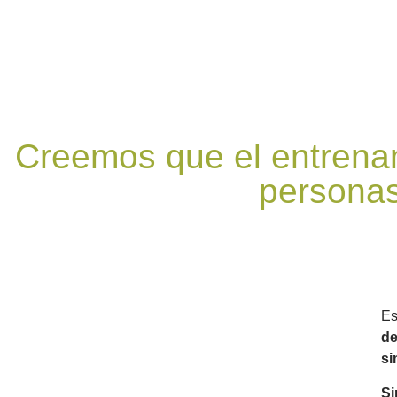
Creemos que el entrenam
personas
Es
de
si
Si